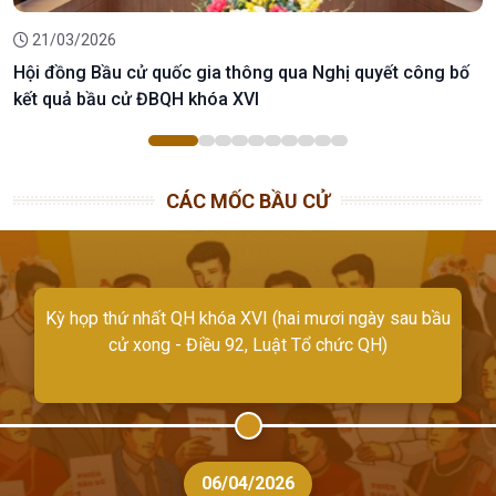
21/03/2026
Hội đồng Bầu cử quốc gia thông qua Nghị quyết công bố
kết quả bầu cử ĐBQH khóa XVI
CÁC MỐC BẦU CỬ
Các tổ chức phụ trách bầu cử địa phương thực
Kỳ họp thứ nhất QH khóa XVI (hai mươi ngày sau bầu
Xá
cử xong - Điều 92, Luật Tổ chức QH)
hiện nhiệm vụ (Điều 92)
06/04/2026