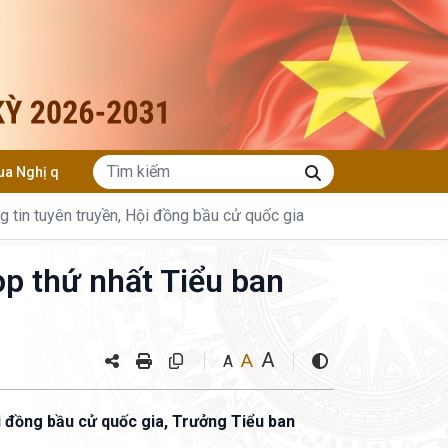
ng bố kết quả bầu cử ĐBQH khóa XVI
Phó Chủ tịch Quốc hội Ngu
 tin tuyên truyền, Hội đồng bầu cử quốc gia
ọp thứ nhất Tiểu ban
A
A
A
i đồng bầu cử quốc gia, Trưởng Tiểu ban