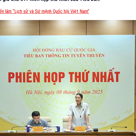
ển lãm “Lịch sử và Sứ mệnh Quốc hội Việt Nam”